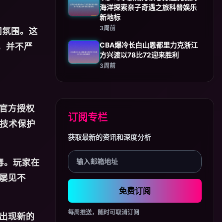
海洋探索亲子奇遇之旅科普娱乐
新地标
3周前
同氛围。这
CBA爆冷长白山恩都里力克浙江
，并不严
方兴渡以78比72迎来胜利
3周前
官方授权
订阅专栏
人技术保护
获取最新的资讯和深度分析
毒。玩家在
屡见不
免费订阅
每周推送，随时可取消订阅
出现新的