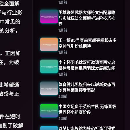
1周前
险全面解
择与行业影
英雄联盟武器大师符文搭配思路
与实战玩法全面解析进阶技巧推
中常见的
荐
的分析，
1周前
王一博85号赛前素颜亮相状态多
变帅气引粉丝期待
值。正因如
1周前
在，为破
李宁杯羽毛球双打邀请赛西安启
幕徐晨聚焦民间羽球发展新动能
1周前
此希望通
体育健儿凯旋归来以崭新姿态再
创辉煌荣誉接受表彰
敏感与正
2周前
中国女足负于英格兰队 无缘晋级
世界杯小组赛阶段
件在短时
2周前
加剧了破解
以梦幻水族馆为核心打造沉浸式