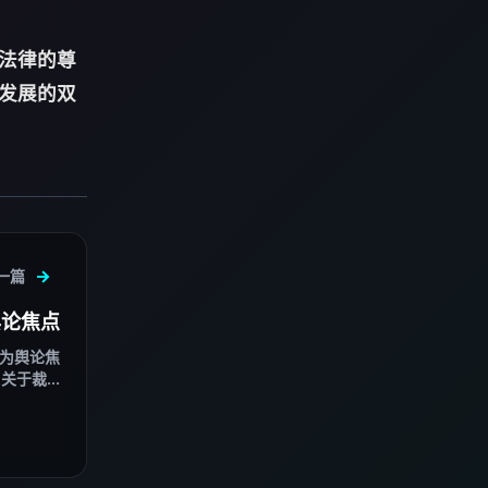
法律的尊
发展的双
一篇
舆论焦点
成为舆论焦
于裁...