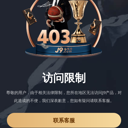
访问限制
尊敬的用户，由于相关法律限制，您所在地区无法访问J9产品，对
此造成的不便，我们深表歉意，您如有疑问请联系客服。
联系客服