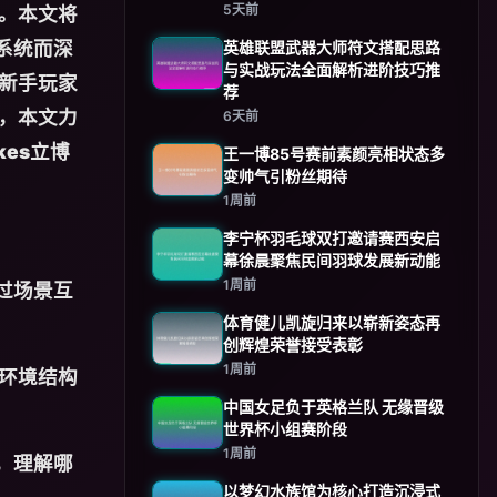
5天前
。本文将
系统而深
英雄联盟武器大师符文搭配思路
与实战玩法全面解析进阶技巧推
新手玩家
荐
，本文力
6天前
okes立博
王一博85号赛前素颜亮相状态多
变帅气引粉丝期待
1周前
李宁杯羽毛球双打邀请赛西安启
幕徐晨聚焦民间羽球发展新动能
1周前
过场景互
体育健儿凯旋归来以崭新姿态再
创辉煌荣誉接受表彰
1周前
环境结构
中国女足负于英格兰队 无缘晋级
世界杯小组赛阶段
1周前
，理解哪
以梦幻水族馆为核心打造沉浸式