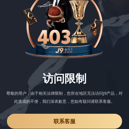
访问限制
尊敬的用户，由于相关法律限制，您所在地区无法访问J9产品，对
此造成的不便，我们深表歉意，您如有疑问请联系客服。
联系客服